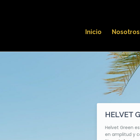
Inicio
Nosotros
HELVET 
Helvet Green e
en amplitud y ca