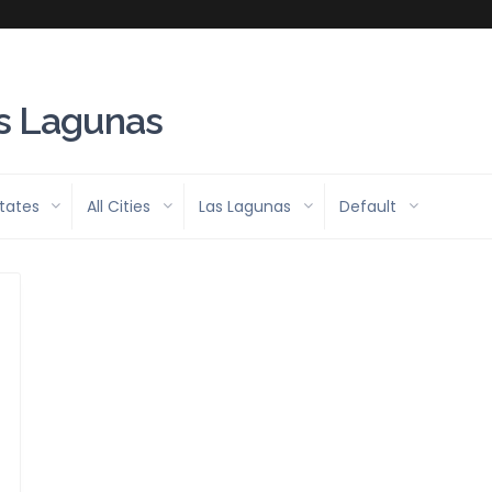
as Lagunas
States
All Cities
Las Lagunas
Default