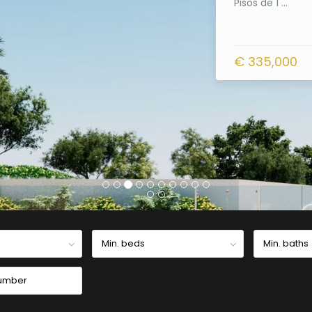
Pisos de 1 ...
€ 335,000
Min. beds
Min. baths