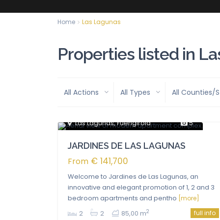
Home
Las Lagunas
Properties listed in L
All Actions
All Types
All Counties/
Las Lagunas
,
Fuengirola
5
For Sale
JARDINES DE LAS LAGUNAS
€ 141,700
From
Welcome to Jardines de Las Lagunas, an
innovative and elegant promotion of 1, 2 and 3
bedroom apartments and pentho
[more]
2
2
2
85,00 m
full info