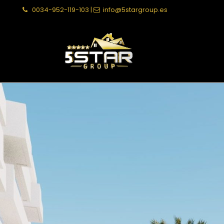
0034-952-119-103
|
info@5stargroup.es