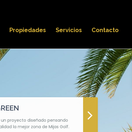
Propiedades
Servicios
Contacto
GREEN
s un proyecto diseñado pensando
lidad la mejor zona de Mijas Golf.