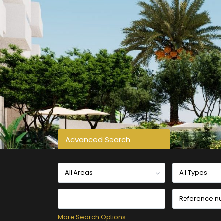
Advanced Search
All Areas
All Types
More Search Options